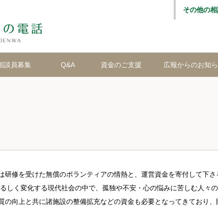
その他の相
相談員募集
Q&A
資金のご支援
広報からのお知ら
は研修を受けた無償のボランティアの情熱と、運営資金を寄付して下さ
ぐるしく変化する現代社会の中で、孤独や不安・心の悩みに苦しむ人々
質の向上と共に諸施設の整備拡充などの資金も必要となってきており、