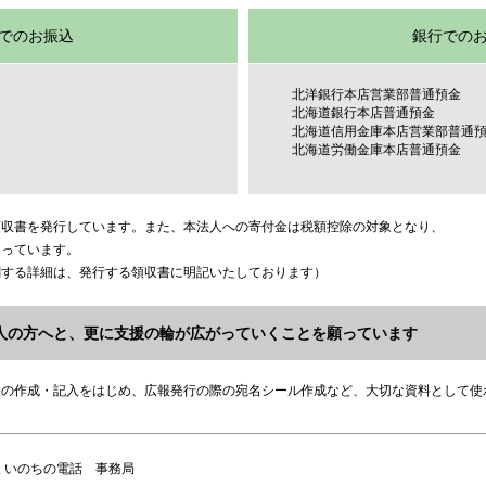
でのお振込
銀行での
北洋銀行本店営業部普通預金
北海道銀行本店普通預金
北海道信用金庫本店営業部普通
北海道労働金庫本店普通預金
領収書を発行しています。また、本法人への寄付金は税額控除の対象となり、
なっています。
関する詳細は、発行する領収書に明記いたしております）
人の方へと、更に支援の輪が広がっていくことを願っています
帳の作成・記入をはじめ、広報発行の際の宛名シール作成など、大切な資料として使
 いのちの電話 事務局