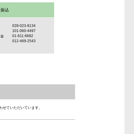
お振込
028-023-8134
101-060-4497
01-611-6682
預金
012-469-2543
わせていただいています。